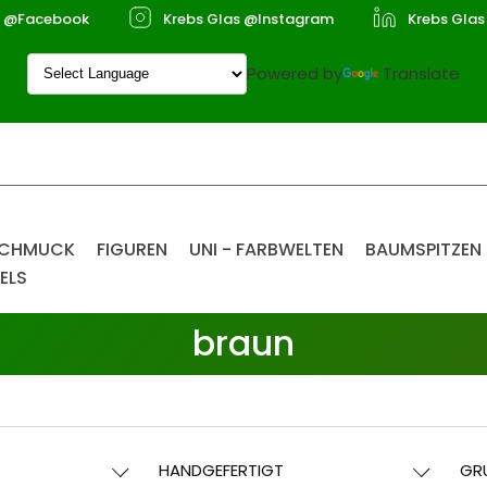
s @Facebook
Krebs Glas @Instagram
Krebs Glas
Powered by
Translate
SCHMUCK
FIGUREN
UNI - FARBWELTEN
BAUMSPITZEN
ELS
braun
HANDGEFERTIGT
GR