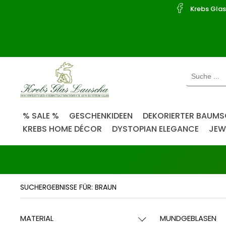
Willkommen.
Krebs Gla
Verwenden
Sie
ALT
+
B
für
das
Barrierefreiheitsmenü
und
% SALE %
GESCHENKIDEEN
DEKORIERTER BAUM
(alt + i)
ALT
KREBS HOME DÉCOR
DYSTOPIAN ELEGANCE
JEW
+
I,
(alt + b)
um
direkt
zum
SUCHERGEBNISSE FÜR: BRAUN
Inhalt
zu
springen.
MATERIAL
MUNDGEBLASEN