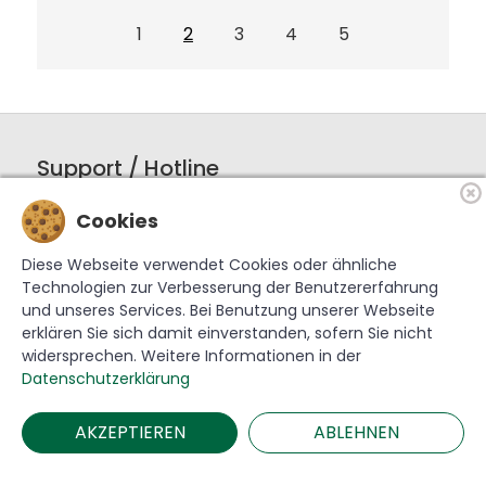
1
2
3
4
5
Support / Hotline
+49 36702 288-0
Cookies
service@krebslauscha.de
Diese Webseite verwendet Cookies oder ähnliche
Krebs Glas Lauscha GmbH
Technologien zur Verbesserung der Benutzererfahrung
Am Park 1
und unseres Services. Bei Benutzung unserer Webseite
98724 Lauscha
erklären Sie sich damit einverstanden, sofern Sie nicht
widersprechen. Weitere Informationen in der
Datenschutzerklärung
Informationen
AKZEPTIEREN
ABLEHNEN
Barrierefreiheit
Impressum
AGB