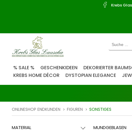
Willkommen.
Krebs Gla
Verwenden
Sie
ALT
+
B
für
das
Barrierefreiheitsmenü
und
% SALE %
GESCHENKIDEEN
DEKORIERTER BAUM
(alt + i)
ALT
KREBS HOME DÉCOR
DYSTOPIAN ELEGANCE
JEW
+
I,
(alt + b)
um
direkt
zum
ONLINESHOP ENDKUNDEN
FIGUREN
SONSTIGES
Inhalt
zu
springen.
MATERIAL
MUNDGEBLASEN