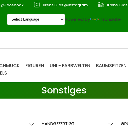
s @Facebook
Krebs Glas @Instagram
Krebs Glas
Powered by
Translate
SCHMUCK
FIGUREN
UNI - FARBWELTEN
BAUMSPITZEN
ELS
Sonstiges
HANDGEFERTIGT
GR