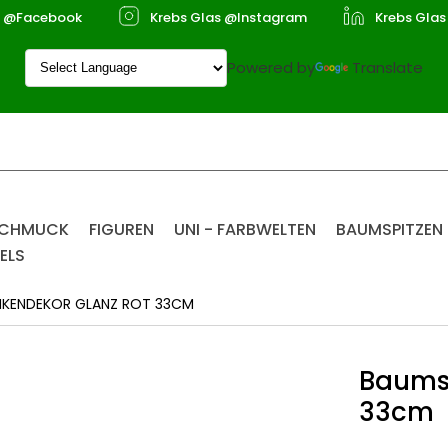
s @Facebook
Krebs Glas @Instagram
Krebs Glas
Powered by
Translate
SCHMUCK
FIGUREN
UNI - FARBWELTEN
BAUMSPITZEN
ELS
NKENDEKOR GLANZ ROT 33CM
Baumsp
33cm