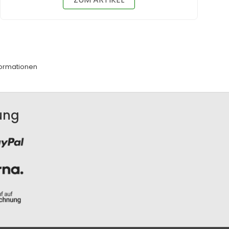
ormationen
ung