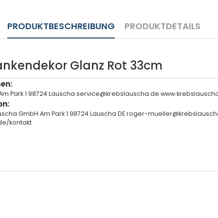
PRODUKTBESCHREIBUNG
PRODUKTDETAILS
ankendekor Glanz Rot 33cm
en:
Am Park 1 98724 Lauscha service@krebslauscha.de www.krebslausc
on:
auscha GmbH Am Park 1 98724 Lauscha DE roger-mueller@krebslausch
de/kontakt