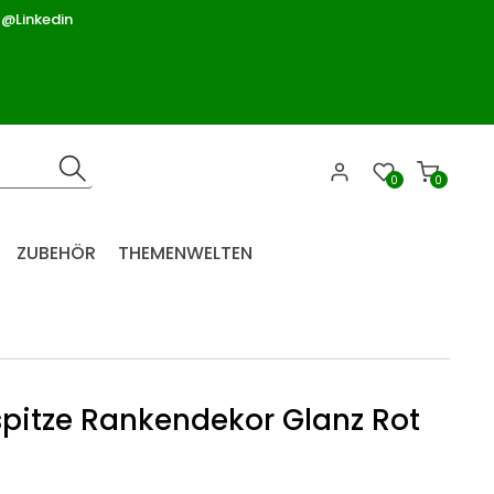
 @Linkedin
0
0
ZUBEHÖR
THEMENWELTEN
itze Rankendekor Glanz Rot