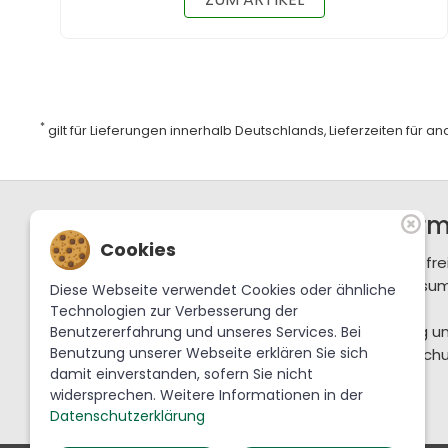
*
gilt für Lieferungen innerhalb Deutschlands, Lieferzeiten für 
Support / Hotline
Infor
Cookies
+49 36702 288-0
Barrierefre
service@krebslauscha.de
Impressu
Diese Webseite verwendet Cookies oder ähnliche
AGB
Technologien zur Verbesserung der
Krebs Glas Lauscha GmbH
Zahlung u
Benutzererfahrung und unseres Services. Bei
Benutzung unserer Webseite erklären Sie sich
Am Park 1
Datenschu
damit einverstanden, sofern Sie nicht
98724 Lauscha
widersprechen. Weitere Informationen in der
Datenschutzerklärung