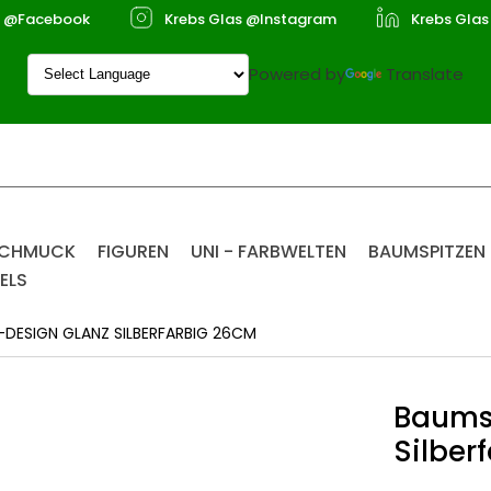
s @Facebook
Krebs Glas @Instagram
Krebs Glas
Powered by
Translate
SCHMUCK
FIGUREN
UNI - FARBWELTEN
BAUMSPITZEN
ELS
-DESIGN GLANZ SILBERFARBIG 26CM
Baumsp
Silber