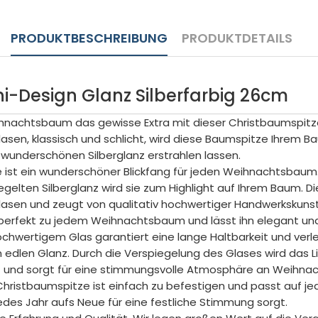
PRODUKTBESCHREIBUNG
PRODUKTDETAILS
i-Design Glanz Silberfarbig 26cm
ihnachtsbaum das gewisse Extra mit dieser Christbaumspitze 
en, klassisch und schlicht, wird diese Baumspitze Ihrem Ba
 wunderschönen Silberglanz erstrahlen lassen.
 ist ein wunderschöner Blickfang für jeden Weihnachtsbaum.
elten Silberglanz wird sie zum Highlight auf Ihrem Baum. Di
en und zeugt von qualitativ hochwertiger Handwerkskunst.
perfekt zu jedem Weihnachtsbaum und lässt ihn elegant und s
chwertigem Glas garantiert eine lange Haltbarkeit und verle
 edlen Glanz. Durch die Verspiegelung des Glases wird das 
t und sorgt für eine stimmungsvolle Atmosphäre an Weihnac
istbaumspitze ist einfach zu befestigen und passt auf jede
 jedes Jahr aufs Neue für eine festliche Stimmung sorgt.