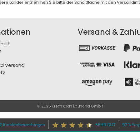
andere Länder entnehmen Sie bitte der Schaltfläche mit den
Versandinf
mationen
Versand & Zahl
iheit
m
nd Versand
tz
© 2026 Krebs Glas Lauscha GmbH
62 Kundenbewertungen
SEHR GUT
97 %
Emp