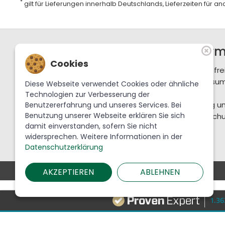
*
gilt für Lieferungen innerhalb Deutschlands, Lieferzeiten für 
Support / Hotline
Infor
Cookies
+49 36702 288-0
Barrierefre
service@krebslauscha.de
Impressu
Diese Webseite verwendet Cookies oder ähnliche
AGB
Technologien zur Verbesserung der
Krebs Glas Lauscha GmbH
Zahlung u
Benutzererfahrung und unseres Services. Bei
Benutzung unserer Webseite erklären Sie sich
Am Park 1
Datenschu
damit einverstanden, sofern Sie nicht
98724 Lauscha
widersprechen. Weitere Informationen in der
Datenschutzerklärung
AKZEPTIEREN
ABLEHNEN
1.3