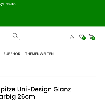
 @Linkedin
0
0
ZUBEHÖR
THEMENWELTEN
itze Uni-Design Glanz
farbig 26cm