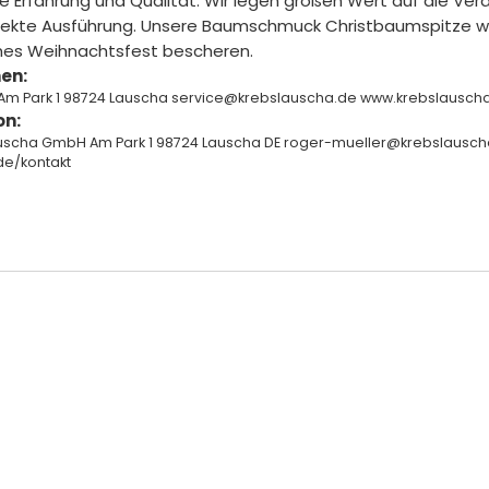
e Erfahrung und Qualität. Wir legen großen Wert auf die Ve
rfekte Ausführung. Unsere Baumschmuck Christbaumspitze wi
ches Weihnachtsfest bescheren.
en:
Am Park 1 98724 Lauscha service@krebslauscha.de www.krebslausc
on:
auscha GmbH Am Park 1 98724 Lauscha DE roger-mueller@krebslausch
de/kontakt