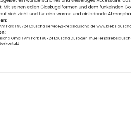
kugelset ein wunderschönes und vielseitiges Accessoire, d
. Mit seinen edlen Glaskugelformen und dem funkelnden Gold
ke auf sich zieht und für eine warme und einladende Atmosphä
en:
Am Park 1 98724 Lauscha service@krebslauscha.de www.krebslausc
on:
auscha GmbH Am Park 1 98724 Lauscha DE roger-mueller@krebslausch
de/kontakt