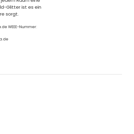
as jedem Raum eine
-Glitter ist es ein
re sorgt.
ha.de WEEE-Nummer:
a.de