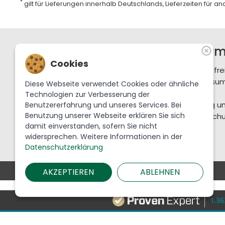
*
gilt für Lieferungen innerhalb Deutschlands, Lieferzeiten für 
Support / Hotline
Infor
Cookies
+49 36702 288-0
Barrierefre
service@krebslauscha.de
Impressu
Diese Webseite verwendet Cookies oder ähnliche
AGB
Technologien zur Verbesserung der
Krebs Glas Lauscha GmbH
Zahlung u
Benutzererfahrung und unseres Services. Bei
Benutzung unserer Webseite erklären Sie sich
Am Park 1
Datenschu
damit einverstanden, sofern Sie nicht
98724 Lauscha
widersprechen. Weitere Informationen in der
Datenschutzerklärung
AKZEPTIEREN
ABLEHNEN
1.3