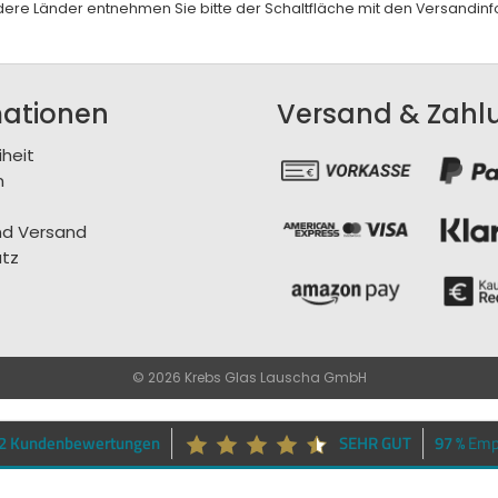
andere Länder entnehmen Sie bitte der Schaltfläche mit den
Versandinf
mationen
Versand & Zahl
iheit
m
nd Versand
tz
© 2026 Krebs Glas Lauscha GmbH
62 Kundenbewertungen
SEHR GUT
97 %
Emp