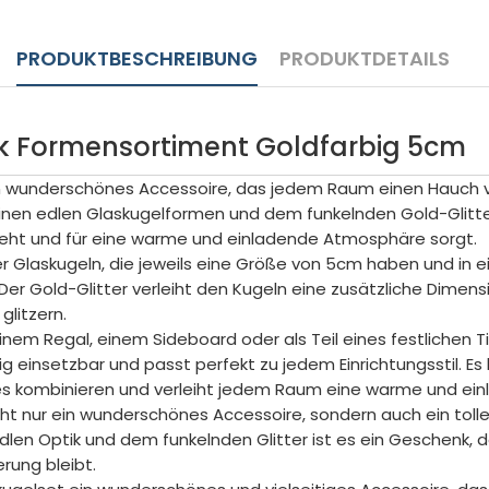
PRODUKTBESCHREIBUNG
PRODUKTDETAILS
Formensortiment Goldfarbig 5cm
in wunderschönes Accessoire, das jedem Raum einen Hauch 
einen edlen Glaskugelformen und dem funkelnden Gold-Glitter 
 zieht und für eine warme und einladende Atmosphäre sorgt.
er Glaskugeln, die jeweils eine Größe von 5cm haben und in 
Der Gold-Glitter verleiht den Kugeln eine zusätzliche Dimensi
glitzern.
inem Regal, einem Sideboard oder als Teil eines festlichen T
tig einsetzbar und passt perfekt zu jedem Einrichtungsstil. Es
es kombinieren und verleiht jedem Raum eine warme und ei
cht nur ein wunderschönes Accessoire, sondern auch ein toll
 edlen Optik und dem funkelnden Glitter ist es ein Geschenk, d
erung bleibt.