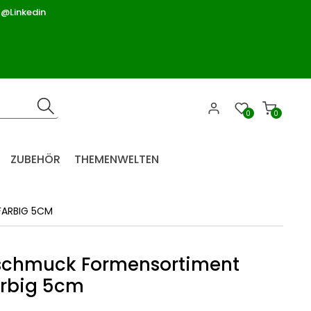
 @Linkedin
0
0
ZUBEHÖR
THEMENWELTEN
ARBIG 5CM
chmuck Formensortiment
arbig 5cm