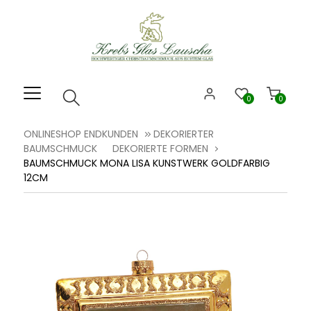
Willkommen.
Verwenden
Sie
ALT
+
B
0
0
für
das
ONLINESHOP ENDKUNDEN
DEKORIERTER
Barrierefreiheitsmenü
BAUMSCHMUCK
DEKORIERTE FORMEN
und
BAUMSCHMUCK MONA LISA KUNSTWERK GOLDFARBIG
ALT
12CM
+
I,
um
direkt
zum
Inhalt
zu
springen.