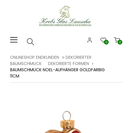
Willkommen.
Verwenden
Sie
ALT
+
B
0
0
für
das
ONLINESHOP ENDKUNDEN
DEKORIERTER
Barrierefreiheitsmenü
BAUMSCHMUCK
DEKORIERTE FORMEN
und
BAUMSCHMUCK NOEL-AUFHÄNGER GOLDFARBIG
ALT
11CM
+
I,
um
direkt
zum
Inhalt
zu
springen.