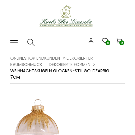
Willkommen.
Verwenden
Sie
ALT
+
B
0
0
für
das
ONLINESHOP ENDKUNDEN
DEKORIERTER
Barrierefreiheitsmenü
BAUMSCHMUCK
DEKORIERTE FORMEN
und
WEIHNACHTSKUGELN GLOCKEN-STIL GOLDFARBIG
ALT
7CM
+
I,
um
direkt
zum
Inhalt
zu
springen.