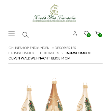
Willkommen.
Verwenden
Sie
ALT
+
B
0
0
für
das
ONLINESHOP ENDKUNDEN
DEKORIERTER
Barrierefreiheitsmenü
BAUMSCHMUCK
DEKORSETS
BAUMSCHMUCK
und
OLIVEN WALDWEIHNACHT BEIGE 14CM
ALT
+
I,
um
direkt
zum
Inhalt
zu
springen.