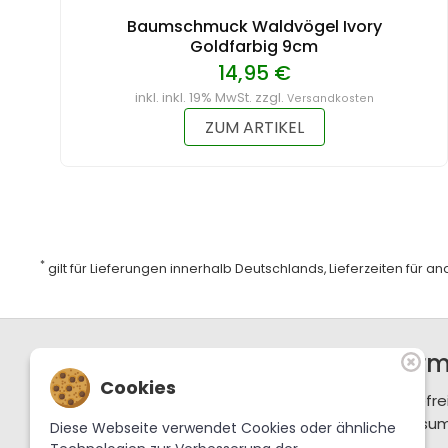
Baumschmuck Waldvögel Ivory
Goldfarbig 9cm
14,95 €
inkl. inkl. 19% MwSt. zzgl.
Versandkosten
ZUM ARTIKEL
*
gilt für Lieferungen innerhalb Deutschlands, Lieferzeiten für 
Support / Hotline
Infor
Cookies
+49 36702 288-0
Barrierefre
service@krebslauscha.de
Impressu
Diese Webseite verwendet Cookies oder ähnliche
AGB