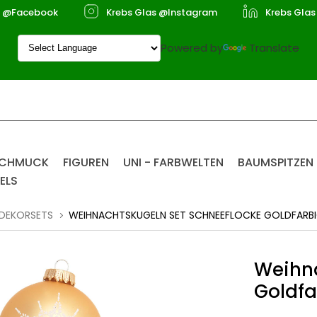
s @Facebook
Krebs Glas @Instagram
Krebs Glas
Powered by
Translate
SCHMUCK
FIGUREN
UNI - FARBWELTEN
BAUMSPITZEN
ELS
DEKORSETS
WEIHNACHTSKUGELN SET SCHNEEFLOCKE GOLDFARB
Weihna
Goldf