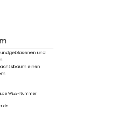
cm
 mundgeblasenen und
en
hnachtsbaum einen
gem
ha.de WEEE-Nummer:
a.de