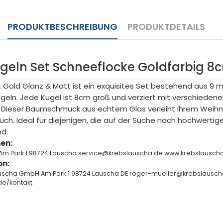
PRODUKTBESCHREIBUNG
PRODUKTDETAILS
eln Set Schneeflocke Goldfarbig 8
 Gold Glanz & Matt ist ein exquisites Set bestehend aus 9
geln. Jede Kugel ist 8cm groß und verziert mit verschieden
 Dieser Baumschmuck aus echtem Glas verleiht Ihrem Wei
uch. Ideal für diejenigen, die auf der Suche nach hochwerti
d.
en:
Am Park 1 98724 Lauscha service@krebslauscha.de www.krebslausc
on:
auscha GmbH Am Park 1 98724 Lauscha DE roger-mueller@krebslausch
de/kontakt