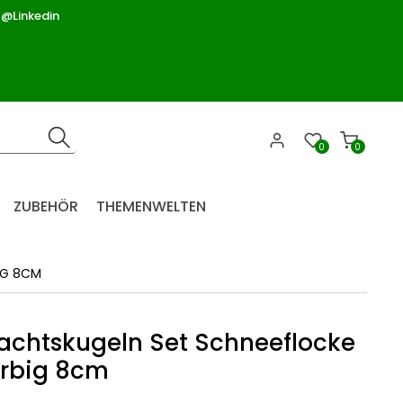
 @Linkedin
0
0
ZUBEHÖR
THEMENWELTEN
IG 8CM
chtskugeln Set Schneeflocke
arbig 8cm