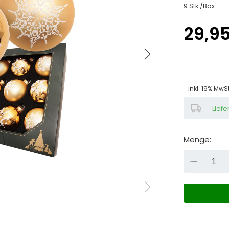
9 Stk./Box
29,9
inkl. 19% MwS
Liefe
Menge:
DOW