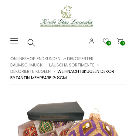
Willkommen.
Verwenden
Sie
ALT
+
B
0
0
für
das
ONLINESHOP ENDKUNDEN
DEKORIERTER
Barrierefreiheitsmenü
BAUMSCHMUCK
LAUSCHA SORTIMENTE
und
DEKORIERTE KUGELN
WEIHNACHTSKUGELN DEKOR
ALT
BYZANTIN MEHRFARBIG 8CM
+
I,
um
direkt
zum
Inhalt
zu
springen.