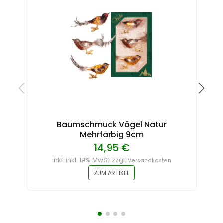
Baumschmuck Vögel Natur
B
Mehrfarbig 9cm
14,95 €
inkl. inkl. 19% MwSt. zzgl.
Versandkosten
ZUM ARTIKEL