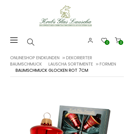
Willkommen.
Verwenden
Sie
ALT
+
B
0
0
für
das
ONLINESHOP ENDKUNDEN
DEKORIERTER
Barrierefreiheitsmenü
BAUMSCHMUCK
LAUSCHA SORTIMENTE
FORMEN
und
BAUMSCHMUCK GLOCKEN ROT 7CM
ALT
+
I,
um
direkt
zum
Inhalt
zu
springen.