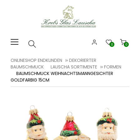
Willkommen.
Verwenden
Sie
ALT
+
B
0
0
für
das
ONLINESHOP ENDKUNDEN
DEKORIERTER
Barrierefreiheitsmenü
BAUMSCHMUCK
LAUSCHA SORTIMENTE
FORMEN
und
BAUMSCHMUCK WEIHNACHTSMANNGESICHTER
ALT
GOLDFARBIG 15CM
+
I,
um
direkt
zum
Inhalt
zu
springen.