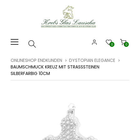
Willkommen.
Verwenden
Sie
ALT
+
B
0
0
für
das
ONLINESHOP ENDKUNDEN
DYSTOPIAN ELEGANCE
Barrierefreiheitsmenü
BAUMSCHMUCK KREUZ MIT STRASSSTEINEN
und
SILBERFARBIG 10CM
ALT
+
I,
um
direkt
zum
Inhalt
zu
springen.