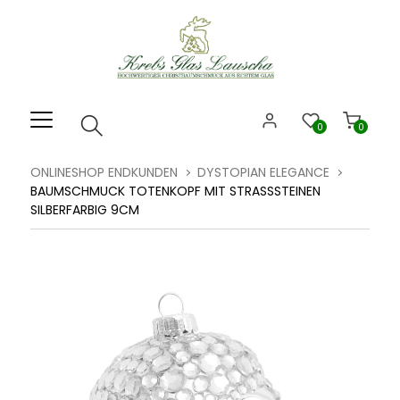
Willkommen.
Verwenden
Sie
ALT
+
B
0
0
für
das
ONLINESHOP ENDKUNDEN
DYSTOPIAN ELEGANCE
Barrierefreiheitsmenü
BAUMSCHMUCK TOTENKOPF MIT STRASSSTEINEN
und
SILBERFARBIG 9CM
ALT
+
I,
um
direkt
zum
Inhalt
zu
springen.