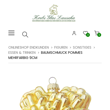
Willkommen.
Verwenden
Sie
ALT
+
B
0
0
für
das
ONLINESHOP ENDKUNDEN
FIGUREN
SONSTIGES
Barrierefreiheitsmenü
ESSEN & TRINKEN
BAUMSCHMUCK POMMES
und
MEHRFARBIG 9CM
ALT
+
I,
um
direkt
zum
Inhalt
zu
springen.