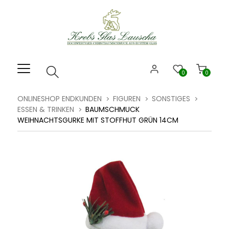
Willkommen.
Verwenden
Sie
ALT
+
B
0
0
für
das
ONLINESHOP ENDKUNDEN
FIGUREN
SONSTIGES
Barrierefreiheitsmenü
ESSEN & TRINKEN
BAUMSCHMUCK
und
WEIHNACHTSGURKE MIT STOFFHUT GRÜN 14CM
ALT
+
I,
um
direkt
zum
Inhalt
zu
springen.