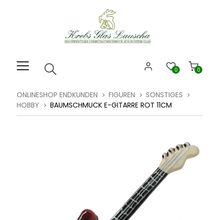
Willkommen.
Verwenden
Sie
ALT
+
B
0
0
für
das
ONLINESHOP ENDKUNDEN
FIGUREN
SONSTIGES
Barrierefreiheitsmenü
HOBBY
BAUMSCHMUCK E-GITARRE ROT 11CM
und
ALT
+
I,
um
direkt
zum
Inhalt
zu
springen.