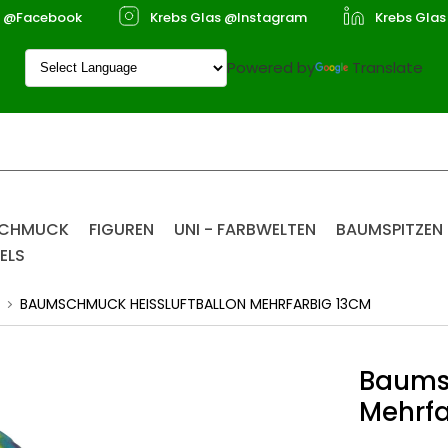
s @Facebook
Krebs Glas @Instagram
Krebs Glas
Powered by
Translate
SCHMUCK
FIGUREN
UNI - FARBWELTEN
BAUMSPITZEN
ELS
BAUMSCHMUCK HEISSLUFTBALLON MEHRFARBIG 13CM
Baums
Mehrfa