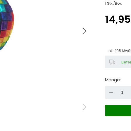
1 Stk./Box
14,95
inkl. 19% MwS
Liefe
Menge:
DOW