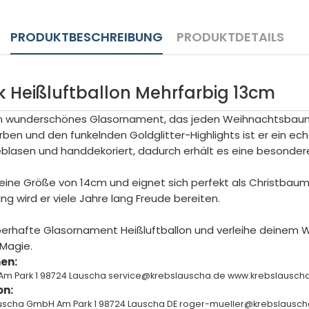
PRODUKTBESCHREIBUNG
PRODUKTDETAILS
Heißluftballon Mehrfarbig 13cm
 ein wunderschönes Glasornament, das jeden Weihnachtsbaum
rben und den funkelnden Goldglitter-Highlights ist er ein ech
asen und handdekoriert, dadurch erhält es eine besondere
ine Größe von 14cm und eignet sich perfekt als Christbau
g wird er viele Jahre lang Freude bereiten.
auberhafte Glasornament Heißluftballon und verleihe deine
Magie.
en:
Am Park 1 98724 Lauscha service@krebslauscha.de www.krebslausc
on:
auscha GmbH Am Park 1 98724 Lauscha DE roger-mueller@krebslausch