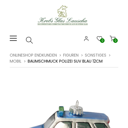
Willkommen.
Verwenden
Sie
ALT
+
B
0
0
für
das
ONLINESHOP ENDKUNDEN
FIGUREN
SONSTIGES
Barrierefreiheitsmenü
MOBIL
BAUMSCHMUCK POLIZEI SUV BLAU 12CM
und
ALT
+
I,
um
direkt
zum
Inhalt
zu
springen.