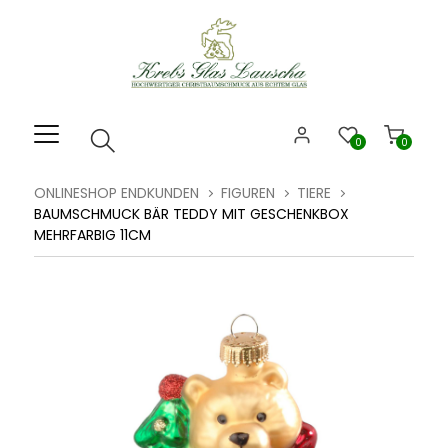
Willkommen.
Verwenden
Sie
ALT
+
B
0
0
für
das
ONLINESHOP ENDKUNDEN
FIGUREN
TIERE
Barrierefreiheitsmenü
BAUMSCHMUCK BÄR TEDDY MIT GESCHENKBOX
und
MEHRFARBIG 11CM
ALT
+
I,
um
direkt
zum
Inhalt
zu
springen.