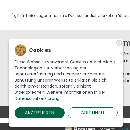
*
gilt für Lieferungen innerhalb Deutschlands, Lieferzeiten für 
Support / Hotline
Infor
Cookies
+49 36702 288-0
Barrierefre
service@krebslauscha.de
Impressu
Diese Webseite verwendet Cookies oder ähnliche
AGB
Technologien zur Verbesserung der
Krebs Glas Lauscha GmbH
Zahlung u
Benutzererfahrung und unseres Services. Bei
Benutzung unserer Webseite erklären Sie sich
Am Park 1
Datenschu
damit einverstanden, sofern Sie nicht
98724 Lauscha
widersprechen. Weitere Informationen in der
Datenschutzerklärung
AKZEPTIEREN
ABLEHNEN
1.3