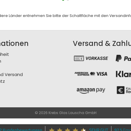
andere Länder entnehmen Sie bitte der Schaltfläche mit den
Versandinf
mationen
Versand & Zahl
iheit
m
nd Versand
tz
© 2026 Krebs Glas Lauscha GmbH
62 Kundenbewertungen
SEHR GUT
97 %
Emp