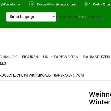
s @Facebook
Krebs Glas @Instagram
Krebs Glas
Powered by
Translate
SCHMUCK
FIGUREN
UNI - FARBWELTEN
BAUMSPITZEN
ELS
UGELN ELCHE IM WINTERWALD TRANSPARENT 7CM
Weihna
Winter