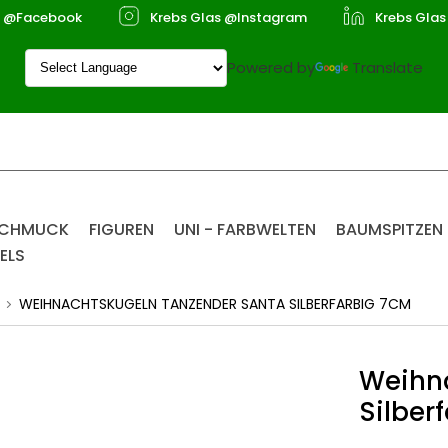
s @Facebook
Krebs Glas @Instagram
Krebs Glas
Powered by
Translate
SCHMUCK
FIGUREN
UNI - FARBWELTEN
BAUMSPITZEN
ELS
WEIHNACHTSKUGELN TANZENDER SANTA SILBERFARBIG 7CM
Weihn
Silber