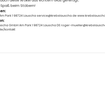
 auch diese Artikel aus echtem Glas gefertigt.
l Spaß beim Stöbern!
en:
Am Park 1 98724 Lauscha service@krebslauscha.de www.krebslausc
on:
auscha GmbH Am Park 1 98724 Lauscha DE roger-mueller@krebslausch
de/kontakt