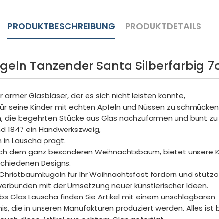
PRODUKTBESCHREIBUNG
PRODUKTDETAILS
eln Tanzender Santa Silberfarbig 
hr armer Glasbläser, der es sich nicht leisten konnte,
r seine Kinder mit echten Äpfeln und Nüssen zu schmücken
m, die begehrten Stücke aus Glas nachzuformen und bunt zu
nd 1847 ein Handwerkszweig,
 in Lauscha prägt.
nach dem ganz besonderen Weihnachtsbaum, bietet unsere Kr
schiedenen Designs.
Christbaumkugeln für Ihr Weihnachtsfest fördern und stützen
 verbunden mit der Umsetzung neuer künstlerischer Ideen.
rebs Glas Lauscha finden Sie Artikel mit einem unschlagbaren
is, die in unseren Manufakturen produziert werden. Alles ist 