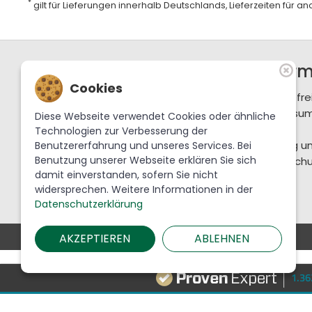
*
gilt für Lieferungen innerhalb Deutschlands, Lieferzeiten für 
Support / Hotline
Infor
Cookies
+49 36702 288-0
Barrierefre
service@krebslauscha.de
Impressu
Diese Webseite verwendet Cookies oder ähnliche
AGB
Technologien zur Verbesserung der
Krebs Glas Lauscha GmbH
Zahlung u
Benutzererfahrung und unseres Services. Bei
Benutzung unserer Webseite erklären Sie sich
Am Park 1
Datenschu
damit einverstanden, sofern Sie nicht
98724 Lauscha
widersprechen. Weitere Informationen in der
Datenschutzerklärung
AKZEPTIEREN
ABLEHNEN
1.3