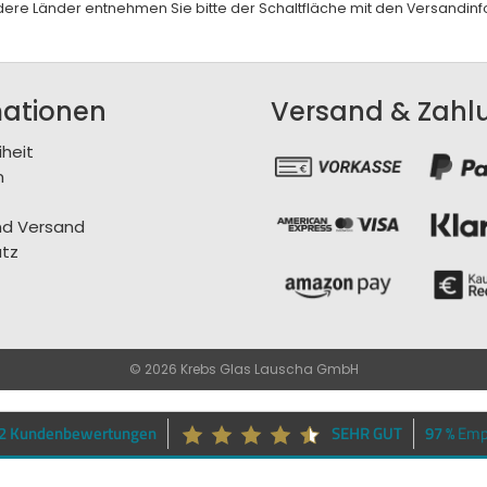
andere Länder entnehmen Sie bitte der Schaltfläche mit den
Versandinf
mationen
Versand & Zahl
iheit
m
nd Versand
tz
© 2026 Krebs Glas Lauscha GmbH
62 Kundenbewertungen
SEHR GUT
97 %
Emp