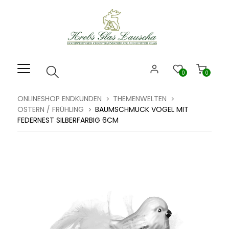
Willkommen.
Verwenden
Sie
ALT
+
B
0
0
für
das
ONLINESHOP ENDKUNDEN
THEMENWELTEN
Barrierefreiheitsmenü
OSTERN / FRÜHLING
BAUMSCHMUCK VOGEL MIT
und
FEDERNEST SILBERFARBIG 6CM
ALT
+
I,
um
direkt
zum
Inhalt
zu
springen.