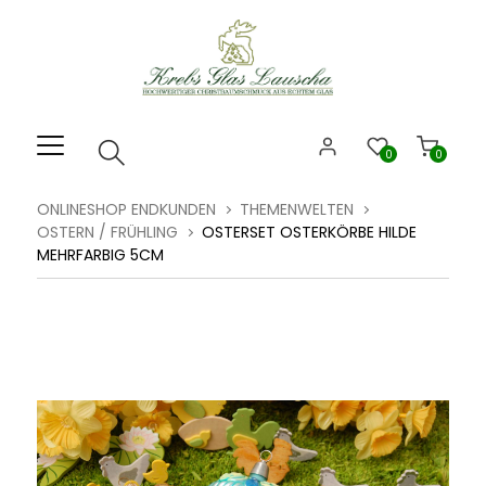
Willkommen.
Verwenden
Sie
ALT
+
B
0
0
für
das
ONLINESHOP ENDKUNDEN
THEMENWELTEN
Barrierefreiheitsmenü
OSTERN / FRÜHLING
OSTERSET OSTERKÖRBE HILDE
und
MEHRFARBIG 5CM
ALT
+
I,
um
direkt
zum
Inhalt
zu
springen.