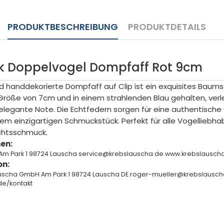
PRODUKTBESCHREIBUNG
PRODUKTDETAILS
Doppelvogel Dompfaff Rot 9cm
handdekorierte Dompfaff auf Clip ist ein exquisites Baum
Größe von 7cm und in einem strahlenden Blau gehalten, verle
egante Note. Die Echtfedern sorgen für eine authentische
em einzigartigen Schmuckstück. Perfekt für alle Vogelliebh
htsschmuck.
en:
Am Park 1 98724 Lauscha service@krebslauscha.de www.krebslausc
on:
auscha GmbH Am Park 1 98724 Lauscha DE roger-mueller@krebslausch
de/kontakt