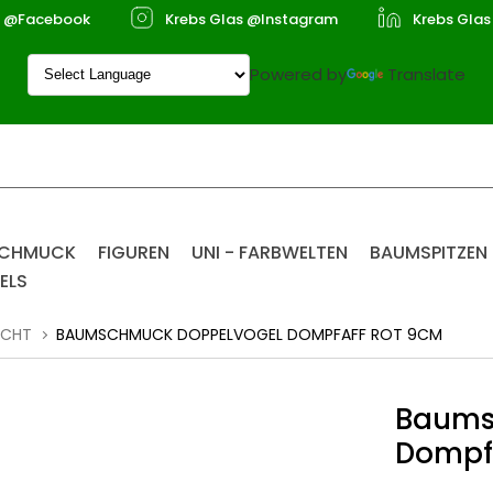
s @Facebook
Krebs Glas @Instagram
Krebs Glas
Powered by
Translate
SCHMUCK
FIGUREN
UNI - FARBWELTEN
BAUMSPITZEN
ELS
ACHT
BAUMSCHMUCK DOPPELVOGEL DOMPFAFF ROT 9CM
Baums
Dompf