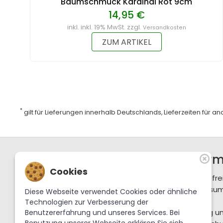
Baumschmuck Kardinal Rot 9cm
14,95 €
inkl. inkl. 19% MwSt. zzgl.
Versandkosten
ZUM ARTIKEL
*
gilt für Lieferungen innerhalb Deutschlands, Lieferzeiten für 
Support / Hotline
Infor
Cookies
+49 36702 288-0
Barrierefre
service@krebslauscha.de
Impressu
Diese Webseite verwendet Cookies oder ähnliche
AGB
Technologien zur Verbesserung der
Krebs Glas Lauscha GmbH
Zahlung u
Benutzererfahrung und unseres Services. Bei