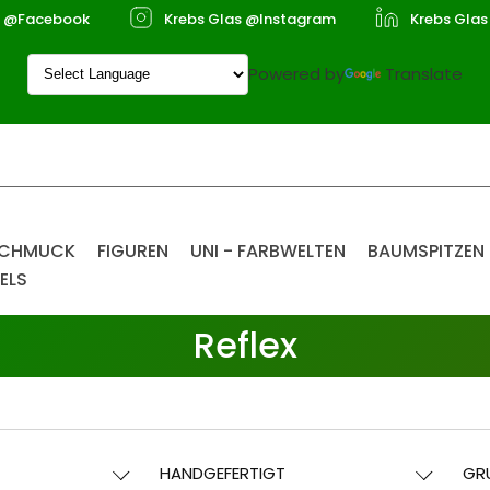
s @Facebook
Krebs Glas @Instagram
Krebs Glas
Powered by
Translate
SCHMUCK
FIGUREN
UNI - FARBWELTEN
BAUMSPITZEN
ELS
Reflex
HANDGEFERTIGT
GR