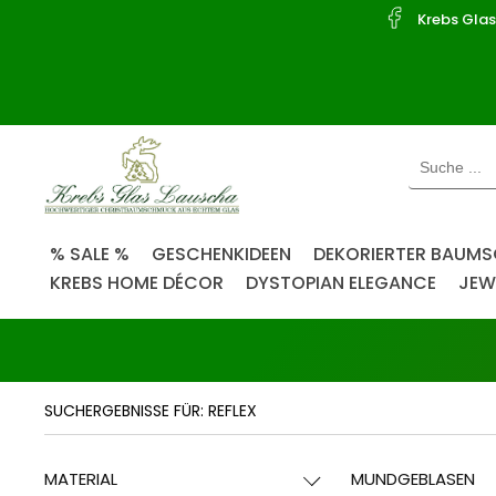
Willkommen.
Krebs Gla
Verwenden
Sie
ALT
+
B
für
das
Barrierefreiheitsmenü
und
% SALE %
GESCHENKIDEEN
DEKORIERTER BAUM
(alt + i)
ALT
KREBS HOME DÉCOR
DYSTOPIAN ELEGANCE
JEW
+
I,
(alt + b)
um
direkt
zum
SUCHERGEBNISSE FÜR: REFLEX
Inhalt
zu
springen.
MATERIAL
MUNDGEBLASEN